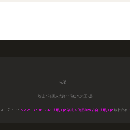
电话：-
地址：福州东大路88号建闽大厦9层
GHT © 2026
WWW.FJXYDB.COM
信用担保
福建省信用担保协会
信用担保
版权所有