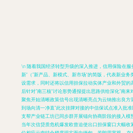
\n 随着我国经济转型升级的深入推进，信用保险在
新”（“新产品、新模式、新市场”的简版，代表新业
设需求，同时还将以信用担保拉动实体产业和外贸的高
后针对“南三核”讨论形势通报提出思路供给深化“南
聚焦开始清晰政策信号出现清晰亮点为云纳推出良方
到场向清一净直“此次挂牌对接的中信保试点准入批准
支帮产业链工坊已同步群开展锚向协商阶段的接入模预
当年次信贷质危机爆发欧曾迫使出口担保窗口大幅收
位相应云南结合梯度现实面向缅甸、若朗用宽视……