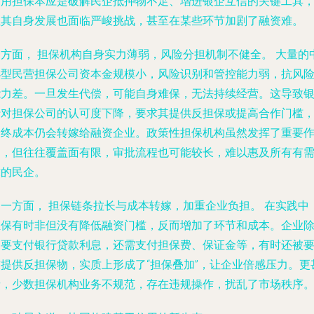
信用担保本应是破解民企抵押物不足、增进银企互信的关键工具
但其自身发展也面临严峻挑战，甚至在某些环节加剧了融资难。
一方面，
担保机构自身实力薄弱，风险分担机制不健全。
大量的
小型民营担保公司资本金规模小，风险识别和管控能力弱，抗风
能力差。一旦发生代偿，可能自身难保，无法持续经营。这导致
行对担保公司的认可度下降，要求其提供反担保或提高合作门槛
最终成本仍会转嫁给融资企业。政策性担保机构虽然发挥了重要
用，但往往覆盖面有限，审批流程也可能较长，难以惠及所有有
求的民企。
另一方面，
担保链条拉长与成本转嫁，加重企业负担。
在实践中
担保有时非但没有降低融资门槛，反而增加了环节和成本。企业
了要支付银行贷款利息，还需支付担保费、保证金等，有时还被
求提供反担保物，实质上形成了“担保叠加”，让企业倍感压力。更
者，少数担保机构业务不规范，存在违规操作，扰乱了市场秩序