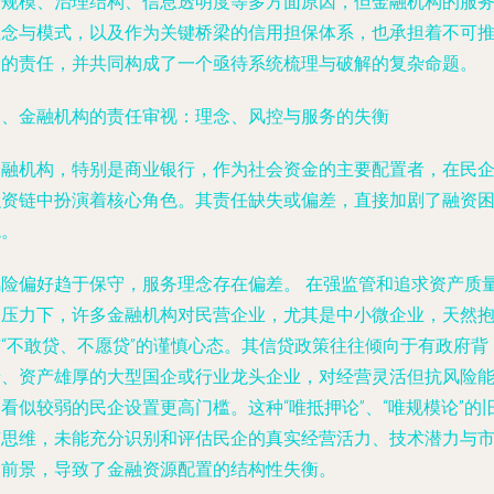
身规模、治理结构、信息透明度等多方面原因，但金融机构的服
理念与模式，以及作为关键桥梁的信用担保体系，也承担着不可
卸的责任，并共同构成了一个亟待系统梳理与破解的复杂命题。
一、金融机构的责任审视：理念、风控与服务的失衡
金融机构，特别是商业银行，作为社会资金的主要配置者，在民
融资链中扮演着核心角色。其责任缺失或偏差，直接加剧了融资
境。
风险偏好趋于保守，服务理念存在偏差。
在强监管和追求资产质
的压力下，许多金融机构对民营企业，尤其是中小微企业，天然
有“不敢贷、不愿贷”的谨慎心态。其信贷政策往往倾向于有政府背
景、资产雄厚的大型国企或行业龙头企业，对经营灵活但抗风险
看似较弱的民企设置更高门槛。这种“唯抵押论”、“唯规模论”的
有思维，未能充分识别和评估民企的真实经营活力、技术潜力与
场前景，导致了金融资源配置的结构性失衡。