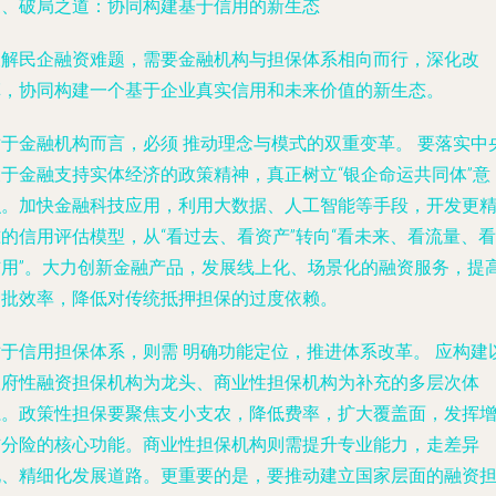
三、破局之道：协同构建基于信用的新生态
破解民企融资难题，需要金融机构与担保体系相向而行，深化改
革，协同构建一个基于企业真实信用和未来价值的新生态。
对于金融机构而言，必须
推动理念与模式的双重变革。
要落实中
关于金融支持实体经济的政策精神，真正树立“银企命运共同体”意
识。加快金融科技应用，利用大数据、人工智能等手段，开发更
的信用评估模型，从“看过去、看资产”转向“看未来、看流量、看
信用”。大力创新金融产品，发展线上化、场景化的融资服务，提
审批效率，降低对传统抵押担保的过度依赖。
对于信用担保体系，则需
明确功能定位，推进体系改革。
应构建
政府性融资担保机构为龙头、商业性担保机构为补充的多层次体
系。政策性担保要聚焦支小支农，降低费率，扩大覆盖面，发挥
信分险的核心功能。商业性担保机构则需提升专业能力，走差异
化、精细化发展道路。更重要的是，要推动建立国家层面的融资