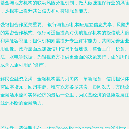
保基金与地方机构的联动风险分担机制，做大做强担保行业的风
池，从根本上提升其公信力和可持续服务能力。
加强银担合作至关重要。
银行与担保机构应建立信息共享、风险
担的紧密合作模式。银行可适当提高对优质担保机构的授信放大
数和风险容忍度；担保机构则需提升专业评审能力，共同完善企
信用画像。政府层面应加强信用信息平台建设，整合工商、税务
司法、水电等数据，为银担双方提供更全面的决策支持，让“信用”
成为民企可用的“资产”。
纾解民企融资之渴，金融机构需刀刃向内，革新服务；信用担保
系需固本培元，回归本源。唯有双方各尽其责、协同发力，方能
通金融活水流向实体经济的最后一公里，为民营经济的健康发展
入源源不断的金融动力。
若转载，请注明出处：http://www.fjxydb.com/product/284.html