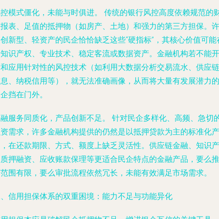
风控模式僵化，未能与时俱进。
传统的银行风控高度依赖规范的
务报表、足值的抵押物（如房产、土地）和强力的第三方担保。
多创新型、轻资产的民企恰恰缺乏这些“硬指标”，其核心价值可能
于知识产权、专业技术、稳定客流或数据资产。金融机构若不能
发和应用针对性的风控技术（如利用大数据分析交易流水、供应
信息、纳税信用等），就无法准确画像，从而将大量有发展潜力
民企挡在门外。
金融服务同质化，产品创新不足。
针对民企多样化、高频、急切
融资需求，许多金融机构提供的仍然是以抵押贷款为主的标准化
品，在还款期限、方式、额度上缺乏灵活性。供应链金融、知识
权质押融资、应收账款保理等更适合民企特点的金融产品，要么
广范围有限，要么审批流程依然冗长，未能有效满足市场需求。
二、信用担保体系的双重困境：能力不足与功能异化